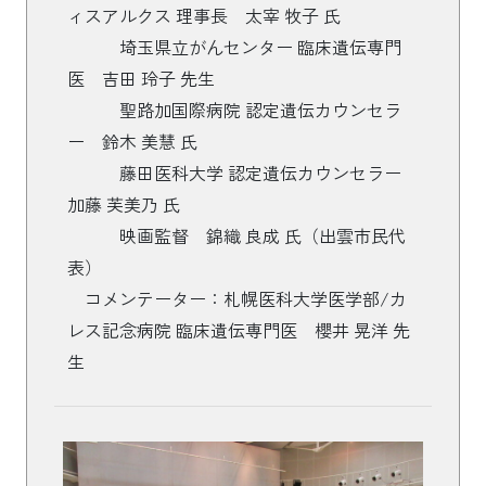
ィスアルクス 理事長 太宰 牧子 氏
埼玉県立がんセンター 臨床遺伝専門
医 吉田 玲子 先生
聖路加国際病院 認定遺伝カウンセラ
ー 鈴木 美慧 氏
藤田医科大学 認定遺伝カウンセラー
加藤 芙美乃 氏
映画監督 錦織 良成 氏（出雲市民代
表）
コメンテーター：札幌医科大学医学部/カ
レス記念病院 臨床遺伝専門医 櫻井 晃洋 先
生