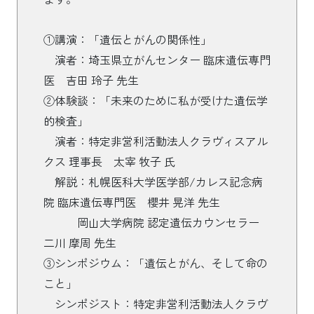
①講演：「遺伝とがんの関係性」
演者：埼玉県立がんセンター 臨床遺伝専門
医 吉田 玲子 先生
②体験談：「未来のために私が受けた遺伝学
的検査」
演者：特定非営利活動法人クラヴィスアル
クス 理事長 太宰 牧子 氏
解説：札幌医科大学医学部/カレス記念病
院 臨床遺伝専門医 櫻井 晃洋 先生
岡山大学病院 認定遺伝カウンセラー
二川 摩周 先生
③シンポジウム：「遺伝とがん、そして命の
こと」
シンポジスト：特定非営利活動法人クラヴ