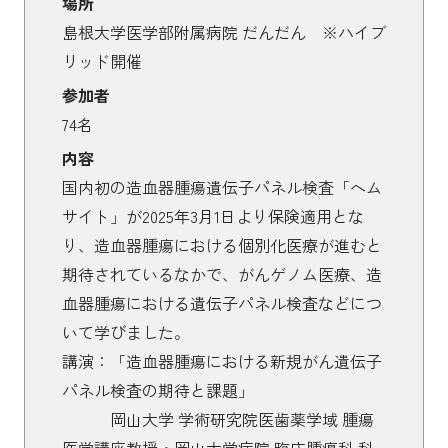
場所
島根大学医学部附属病院 だんだん ※ハイブ
リッド開催
参加者
74名
内容
国内初の造血器腫瘍遺伝子パネル検査「ヘム
サイト」が2025年3月1日より保険適用とな
り、造血器腫瘍における個別化医療が進むと
期待されているなかで、がんゲノム医療、造
血器腫瘍における遺伝子パネル検査などにつ
いて学びました。
講演：「造血器腫瘍における新規がん遺伝子
パネル検査の期待と課題」
岡山大学 学術研究院医歯薬学域 腫瘍
医学講座教授・岡山大学病院 臨床腫瘍科 科