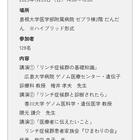
場所
島根大学医学部附属病院 ゼブラ棟2階 だんだ
ん ※ハイブリッド形式
参加者
128名
内容
講演①「リンチ症候群の基礎知識」
広島大学病院 ゲノム医療センター・遺伝子
診療科 教授 檜井 孝夫 先生
講演②「リンチ症候群と診断されたら」
香川大学 ゲノム医科学・遺伝医学 教授
隈元 謙介 先生
講演③「医療者に伝えたいこと」
リンチ症候群患者家族会『ひまわりの会』
代表 柴田 良子 氏