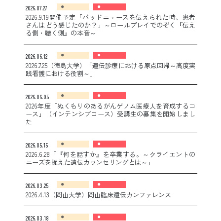
2026.07.27
2026.9.19開催予定「バッドニュースを伝えられた時、患者
さんはどう感じたのか？」～ロールプレイでのぞく『伝え
る側・聴く側』の本音～
2026.06.12
2026.7.25（徳島大学）「遺伝診療における原点回帰～高度実
践看護における役割～」
2026.06.05
2026年度「ぬくもりのあるがんゲノム医療人を育成するコ
ース」（インテンシブコース）受講生の募集を開始しまし
た
2026.05.15
2026.6.28「『何を話すか』を卒業する。～クライエントの
ニーズを捉えた遺伝カウンセリングとは～」
2026.03.25
2026.4.13（岡山大学）岡山臨床遺伝カンファレンス
2026.03.18