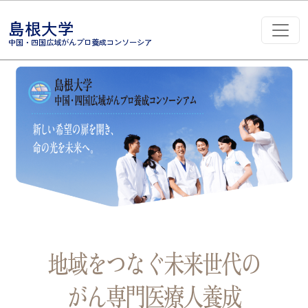
コンテンツへスキップ
島根大学
メインナビゲーション
中国・四国広域がんプロ養成コンソーシア
地域をつなぐ未来世代の
がん専門医療人養成