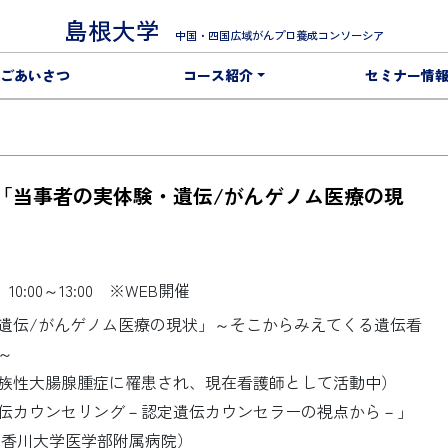
島根大学
中国・四国広域がんプロ養成コンソーシア
ごあいさつ
コース紹介
セミナー情
島大学）「当事者の実体験・遺伝/がんゲノム医療の現
）10:00～13:00 ※WEB開催
遺伝/がんゲノム医療の現状」～そこからみえてくる遺伝看
～
族性大腸腺腫症に罹患され、現在看護師として活動中）
伝カウンセリング－認定遺伝カウンセラーの視点から－」
香川大学医学部附属病院）