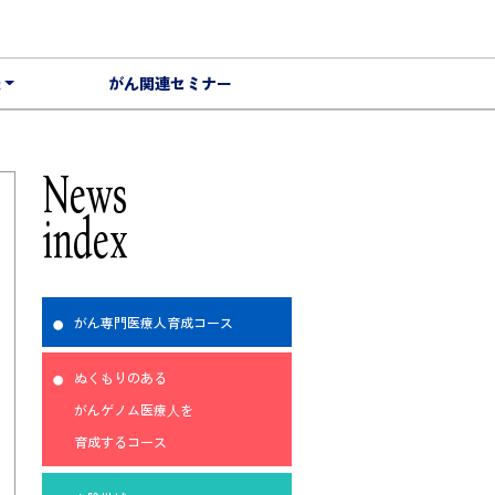
報
がん関連セミナー
News
index
がん専門医療人育成コース
ぬくもりのある
がんゲノム医療⼈を
育成するコース