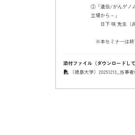
③「遺伝/がんゲノ
立場から－」
日下 咲 先生（
※本セミナーは終
添付ファイル（ダウンロードし
（徳島大学）20251213_